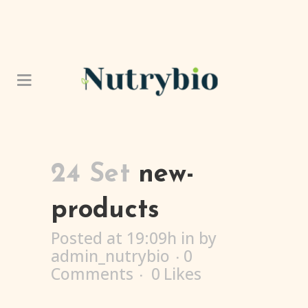
24 Set
new-
products
Posted at 19:09h
in
by
admin_nutrybio
0
Comments
0
Likes