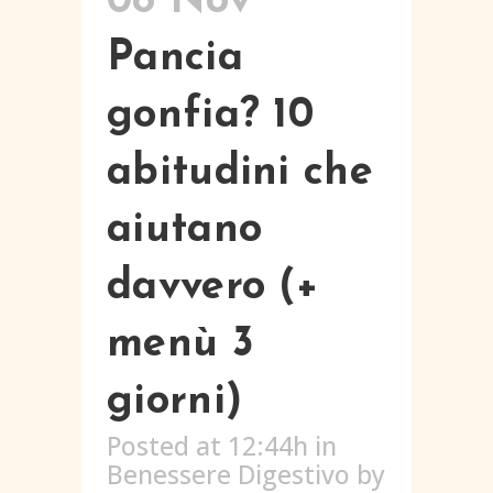
08 Nov
Pancia
gonfia? 10
abitudini che
aiutano
davvero (+
menù 3
giorni)
Posted at 12:44h
in
Benessere Digestivo
by