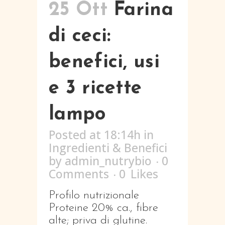
25 Ott
Farina
di ceci:
benefici, usi
e 3 ricette
lampo
Posted at 18:14h
in
Ingredienti & Benefici
by
admin_nutrybio
0
Comments
0
Likes
Profilo nutrizionale
Proteine 20% ca., fibre
alte; priva di glutine.