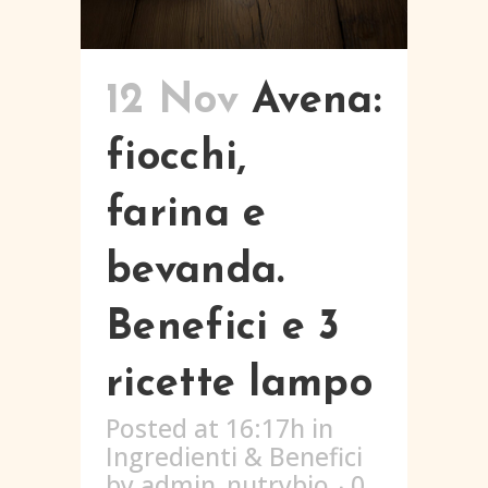
12 Nov
Avena:
fiocchi,
farina e
bevanda.
Benefici e 3
ricette lampo
Posted at 16:17h
in
Ingredienti & Benefici
by
admin_nutrybio
0