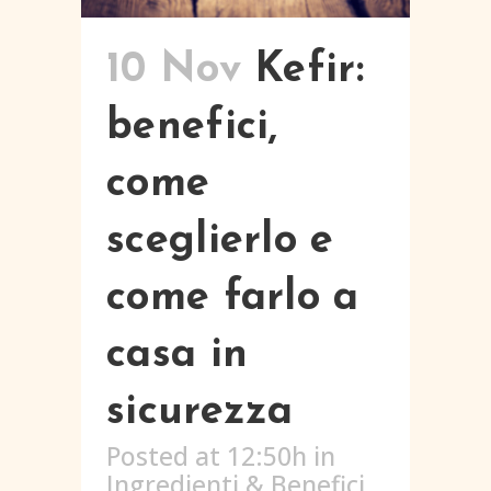
10 Nov
Kefir:
benefici,
come
sceglierlo e
come farlo a
casa in
sicurezza
Posted at 12:50h
in
Ingredienti & Benefici