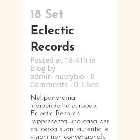
18 Set
Eclectic
Records
Posted at 18:41h
in
Blog
by
admin_nutrybio
0
Comments
0
Likes
Nel panorama
indipendente europeo,
Eclectic Records
rappresenta una casa per
chi cerca suoni autentici e
visioni non convenzionali.