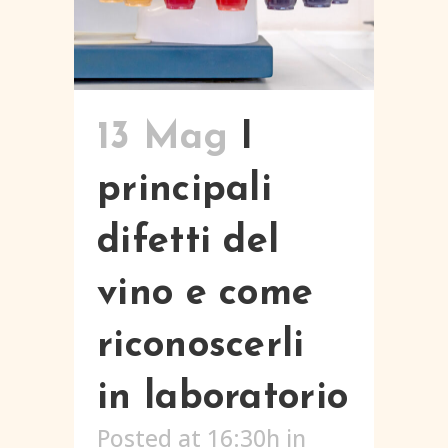
13 Mag
I
principali
difetti del
vino e come
riconoscerli
in laboratorio
Posted at 16:30h
in