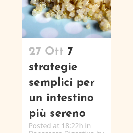
27 Ott
7
strategie
semplici per
un intestino
più sereno
Posted at 18:22h
in