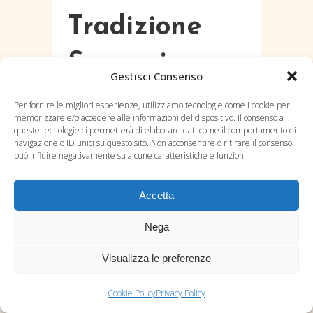
Tradizione
Spagyrica
Gestisci Consenso
Italiana di
Per fornire le migliori esperienze, utilizziamo tecnologie come i cookie per
memorizzare e/o accedere alle informazioni del dispositivo. Il consenso a
Eccellenza
queste tecnologie ci permetterà di elaborare dati come il comportamento di
navigazione o ID unici su questo sito. Non acconsentire o ritirare il consenso
può influire negativamente su alcune caratteristiche e funzioni.
Posted at 17:15h
in
Blog
by
Accetta
admin_nutrybio
0
Comments
0
Likes
Nega
Fondata nel 1999 da
Visualizza le preferenze
Luigi Vernacchia,
ALKAEST è un
Cookie Policy
Privacy Policy
laboratorio spagyrico