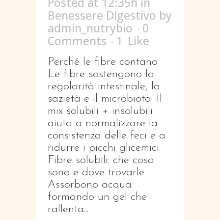
Posted at 12:35h
in
Benessere Digestivo
by
admin_nutrybio
0
Comments
1
Like
Perché le fibre contano
Le fibre sostengono la
regolarità intestinale, la
sazietà e il microbiota. Il
mix solubili + insolubili
aiuta a normalizzare la
consistenza delle feci e a
ridurre i picchi glicemici.
Fibre solubili: che cosa
sono e dove trovarle
Assorbono acqua
formando un gel che
rallenta...