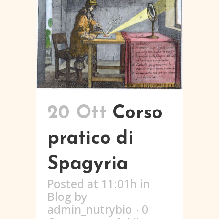
20 Ott
Corso
pratico di
Spagyria
Posted at 11:01h
in
Blog
by
admin_nutrybio
0