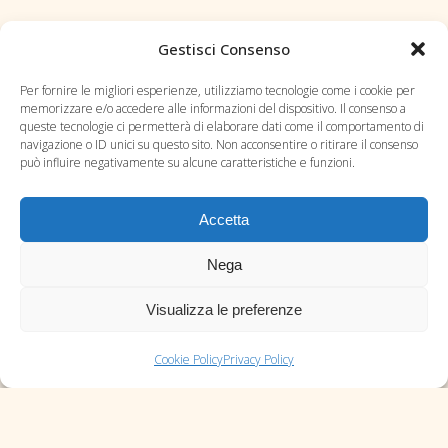
Gestisci Consenso
Per fornire le migliori esperienze, utilizziamo tecnologie come i cookie per
memorizzare e/o accedere alle informazioni del dispositivo. Il consenso a
queste tecnologie ci permetterà di elaborare dati come il comportamento di
navigazione o ID unici su questo sito. Non acconsentire o ritirare il consenso
può influire negativamente su alcune caratteristiche e funzioni.
Accetta
Blog
Nega
Contatti
Visualizza le preferenze
Privacy Policy
Cookie Policy (UE)
Cookie Policy
Privacy Policy