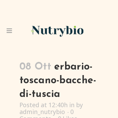
08 Ott
erbario-
toscano-bacche-
di-tuscia
Posted at 12:40h
in
by
admin_nutrybio
0