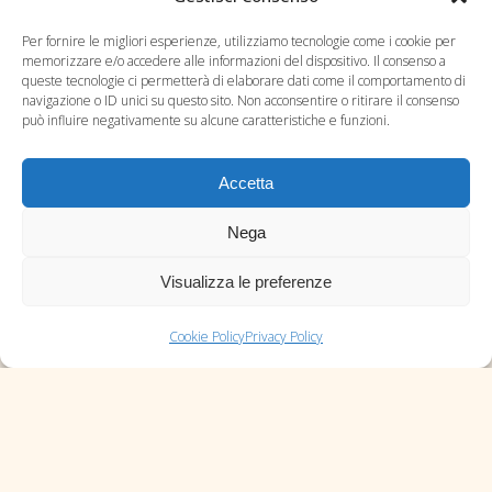
Per fornire le migliori esperienze, utilizziamo tecnologie come i cookie per
memorizzare e/o accedere alle informazioni del dispositivo. Il consenso a
queste tecnologie ci permetterà di elaborare dati come il comportamento di
navigazione o ID unici su questo sito. Non acconsentire o ritirare il consenso
può influire negativamente su alcune caratteristiche e funzioni.
Accetta
Blog
Nega
Contatti
Visualizza le preferenze
Privacy Policy
Cookie Policy (UE)
Cookie Policy
Privacy Policy