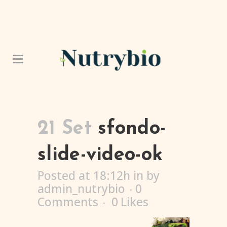
21 Set
sfondo-
slide-video-ok
Posted at 18:12h
in
by
admin_nutrybio
0
Comments
0
Likes