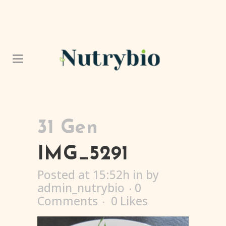
31 Gen
IMG_5291
Posted at 15:52h
in
by
admin_nutrybio
0
Comments
0
Likes