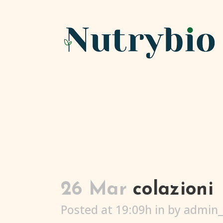
26 Mar
colazioni
Posted at 19:09h
in
by
admin_