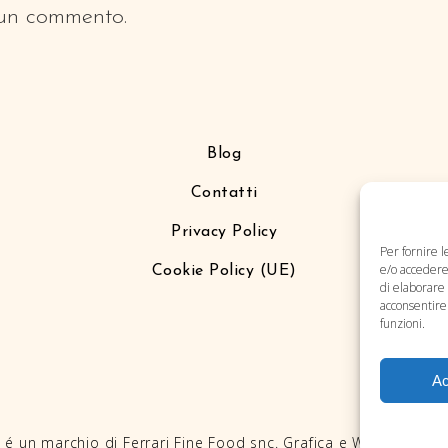
 un commento.
Blog
Contatti
Privacy Policy
Per fornire 
e/o accedere 
Cookie Policy (UE)
di elaborare
acconsentire 
funzioni.
Ac
o
é un marchio di Ferrari Fine Food snc. Grafica e Web by
Eclec