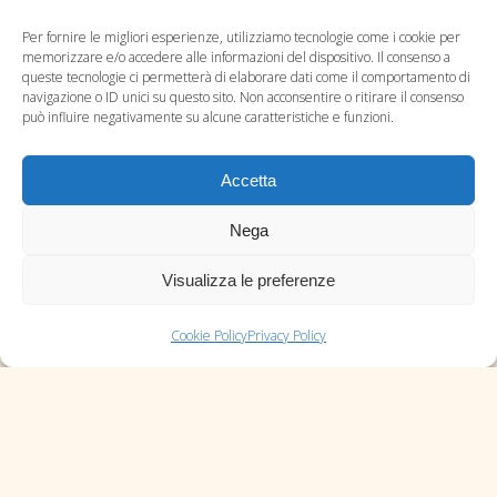
Per fornire le migliori esperienze, utilizziamo tecnologie come i cookie per
memorizzare e/o accedere alle informazioni del dispositivo. Il consenso a
queste tecnologie ci permetterà di elaborare dati come il comportamento di
navigazione o ID unici su questo sito. Non acconsentire o ritirare il consenso
può influire negativamente su alcune caratteristiche e funzioni.
Accetta
Blog
Nega
Contatti
Visualizza le preferenze
Privacy Policy
Cookie Policy (UE)
Cookie Policy
Privacy Policy