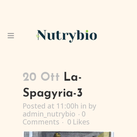
20 Ott
La-
Spagyria-3
Posted at 11:00h
in
by
admin_nutrybio
0
Comments
0
Likes