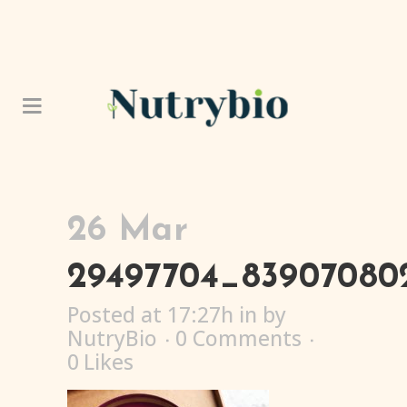
26 Mar
29497704_83907080
Posted at 17:27h
in
by
NutryBio
0 Comments
0
Likes