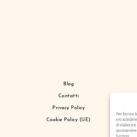
Blog
Contatti
Privacy Policy
Per fornire 
e/o accedere 
Cookie Policy (UE)
di elaborare
acconsentire 
funzioni.